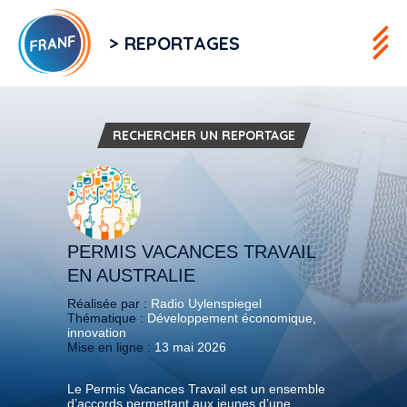
> REPORTAGES
RECHERCHER UN REPORTAGE
PERMIS VACANCES TRAVAIL
EN AUSTRALIE
Réalisée par :
Radio Uylenspiegel
Thématique :
Développement économique,
innovation
Mise en ligne :
13 mai 2026
Le Permis Vacances Travail est un ensemble
d’accords permettant aux jeunes d’une