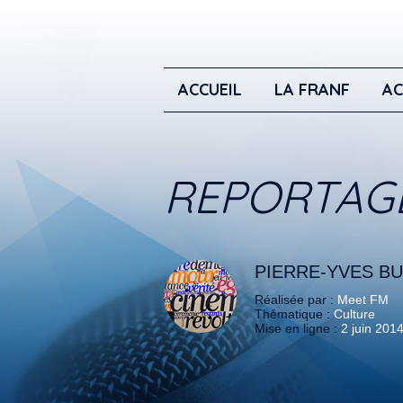
ACCUEIL
LA FRANF
AC
REPORTAG
PIERRE-YVES BU
Réalisée par :
Meet FM
Thématique :
Culture
Mise en ligne :
2 juin 201