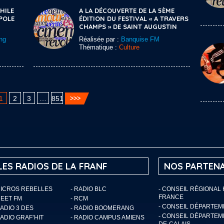
HILE
A LA DÉCOUVERTE DE LA 5ÈME
POLE
ÉDITION DU FESTIVAL « A TRAVERS
CHAMPS » DE SAINT AUGUSTIN
ng
Réalisée par :
Banquise FM
Thématique :
Culture
1
2
3
…
851
LES RADIOS DE LA FRANF
NOS PARTENA
MICROS REBELLES
- RADIO BLC
- CONSEIL RÉGIONAL
FRANCE
MEET FM
- RCM
- CONSEIL DÉPARTE
RADIO 3 DES
- RADIO BOOMERANG
- CONSEIL DÉPARTEM
RADIO GRAF’HIT
- RADIO CAMPUS AMIENS