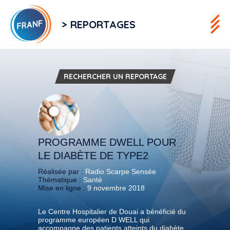
> REPORTAGES
RECHERCHER UN REPORTAGE
PROGRAMME DWELL POUR
LE DIABÈTE DE TYPE2
Réalisée par :
Radio Scarpe Sensée
Thématique :
Santé
Mise en ligne :
9 novembre 2018
Le Centre Hospitalier de Douai a bénéficié du
programme européen D WELL qui
accompagne des patients atteints du diabète