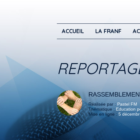
ACCUEIL
LA FRANF
AC
REPORTAG
RASSEMBLEMENT
Réalisée par :
Pastel FM
Thématique :
Education po
Mise en ligne :
5 décembr