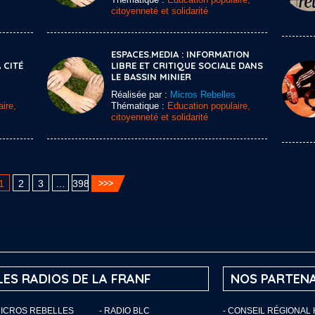
citoyenneté et solidarité
ESPACES.MEDIA : INFORMATION
 CITÉ
LIBRE ET CRITIQUE SOCIALE DANS
LE BASSIN MINIER
Réalisée par :
Micros Rebelles
ire,
Thématique :
Education populaire,
citoyenneté et solidarité
1
2
3
…
398
LES RADIOS DE LA FRANF
NOS PARTENA
MICROS REBELLES
- RADIO BLC
- CONSEIL RÉGIONAL