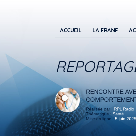
ACCUEIL
LA FRANF
AC
REPORTAG
RENCONTRE AVE
COMPORTEMENT
Réalisée par :
RPL Radio
Thématique :
Santé
Mise en ligne :
5 juin 202