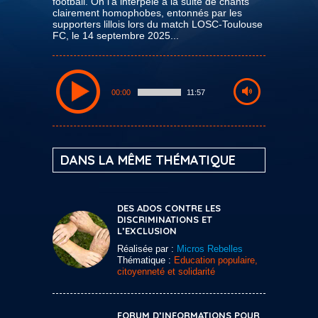
football. On l'a interpelé à la suite de chants
clairement homophobes, entonnés par les
supporters lillois lors du match LOSC-Toulouse
FC, le 14 septembre 2025...
00:00
11:57
DANS LA MÊME THÉMATIQUE
DES ADOS CONTRE LES
DISCRIMINATIONS ET
L’EXCLUSION
Réalisée par :
Micros Rebelles
Thématique :
Education populaire,
citoyenneté et solidarité
FORUM D’INFORMATIONS POUR