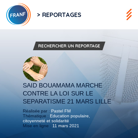
> REPORTAGES
RECHERCHER UN REPORTAGE
SAID BOUAMAMA MARCHE
CONTRE LA LOI SUR LE
SEPARATISME 21 MARS LILLE
Réalisée par :
Pastel FM
Thématique :
Education populaire,
citoyenneté et solidarité
Mise en ligne :
11 mars 2021