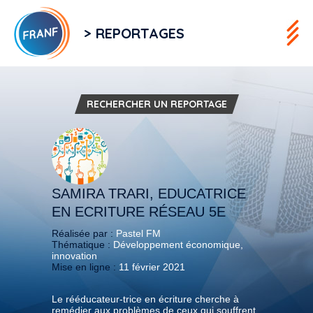
> REPORTAGES
RECHERCHER UN REPORTAGE
SAMIRA TRARI, EDUCATRICE
EN ECRITURE RÉSEAU 5E
Réalisée par :
Pastel FM
Thématique :
Développement économique,
innovation
Mise en ligne :
11 février 2021
Le rééducateur-trice en écriture cherche à
remédier aux problèmes de ceux qui souffrent