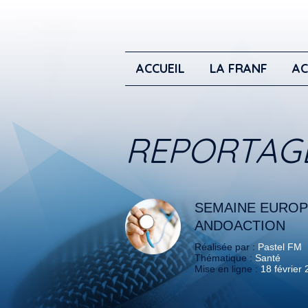
ACCUEIL
LA FRANF
AC
REPORTAG
SEMAINE EUROP
ANDOACTION
Réalisée par :
Pastel FM
Thématique :
Santé
Mise en ligne :
18 février