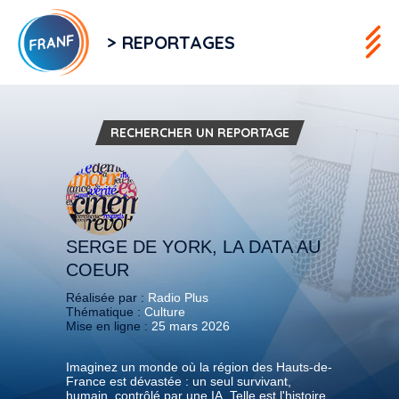
> REPORTAGES
RECHERCHER UN REPORTAGE
SERGE DE YORK, LA DATA AU
COEUR
Réalisée par :
Radio Plus
Thématique :
Culture
Mise en ligne :
25 mars 2026
Imaginez un monde où la région des Hauts-de-
France est dévastée : un seul survivant,
humain, contrôlé par une IA. Telle est l'histoire