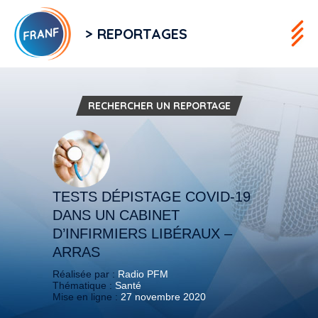
> REPORTAGES
RECHERCHER UN REPORTAGE
TESTS DÉPISTAGE COVID-19
DANS UN CABINET
D’INFIRMIERS LIBÉRAUX –
ARRAS
Réalisée par :
Radio PFM
Thématique :
Santé
Mise en ligne :
27 novembre 2020