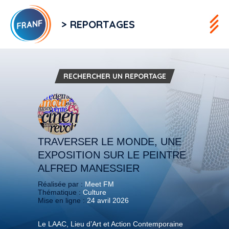
> REPORTAGES
RECHERCHER UN REPORTAGE
TRAVERSER LE MONDE, UNE
EXPOSITION SUR LE PEINTRE
ALFRED MANESSIER
Réalisée par :
Meet FM
Thématique :
Culture
Mise en ligne :
24 avril 2026
Le LAAC, Lieu d’Art et Action Contemporaine