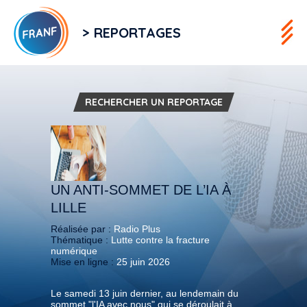
> REPORTAGES
RECHERCHER UN REPORTAGE
UN ANTI-SOMMET DE L’IA À
LILLE
Réalisée par :
Radio Plus
Thématique :
Lutte contre la fracture
numérique
Mise en ligne :
25 juin 2026
Le samedi 13 juin dernier, au lendemain du
sommet "l'IA avec nous" qui se déroulait à