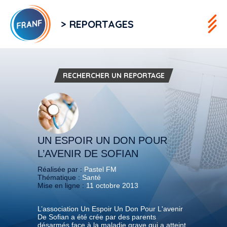
> REPORTAGES
RECHERCHER UN REPORTAGE
UN ESPOIR UN DON POUR
L’AVENIR DE SOFIAN
Réalisée par :
Pastel FM
Thématique :
Santé
Mise en ligne :
11 octobre 2013
L’association Un Espoir Un Don Pour L'avenir
De Sofian a été crée par des parents
désarmés face à la maladie grave qui a atteint