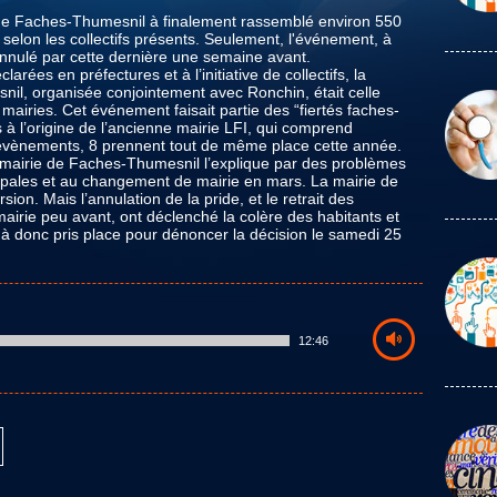
s de Faches-Thumesnil à finalement rassemblé environ 550
elon les collectifs présents. Seulement, l'événement, à
é annulé par cette dernière une semaine avant.
arées en préfectures et à l’initiative de collectifs, la
snil, organisée conjointement avec Ronchin, était celle
 mairies. Cet événement faisait partie des “fiertés faches-
 à l’origine de l’ancienne mairie LFI, qui comprend
 9 évènements, 8 prennent tout de même place cette année.
la mairie de Faches-Thumesnil l’explique par des problèmes
ipales et au changement de mairie en mars. La mairie de
ion. Mais l’annulation de la pride, et le retrait des
irie peu avant, ont déclenché la colère des habitants et
 à donc pris place pour dénoncer la décision le samedi 25
12:46