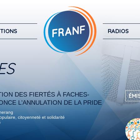
TIONS
RADIOS
ES
ION DES FIERTÉS À FACHES-
ÉMI
NCE L’ANNULATION DE LA PRIDE
merang
pulaire, citoyenneté et solidarité
6