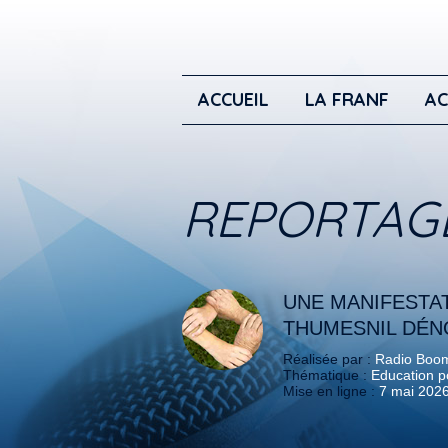
ACCUEIL
LA FRANF
AC
REPORTAG
UNE MANIFESTAT
THUMESNIL DÉNO
Réalisée par :
Radio Boo
Thématique :
Education po
Mise en ligne :
7 mai 202