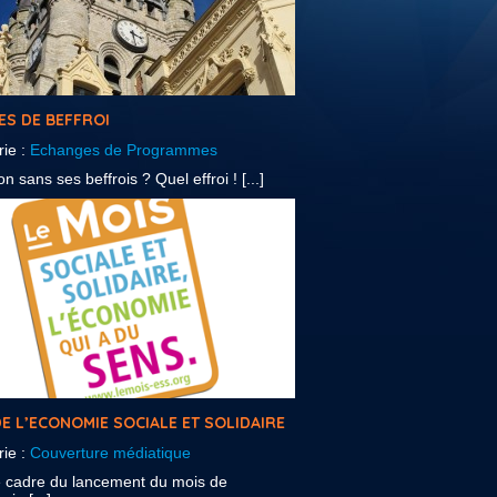
ES DE BEFFROI
rie :
Echanges de Programmes
n sans ses beffrois ? Quel effroi ! [...]
E L’ECONOMIE SOCIALE ET SOLIDAIRE
rie :
Couverture médiatique
e cadre du lancement du mois de