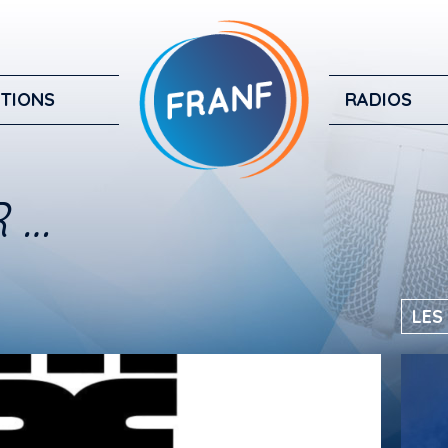
TIONS
RADIOS
 …
LES