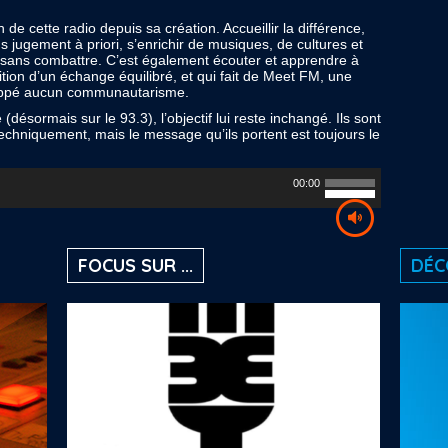
ion de cette radio depuis sa création. Accueillir la différence,
s jugement à priori, s’enrichir de musiques, de cultures et
re sans combattre. C’est également écouter et apprendre à
dition d’un échange équilibré, et qui fait de Meet FM, une
veloppé aucun communautarisme.
désormais sur le 93.3), l’objectif lui reste inchangé. Ils sont
echniquement, mais le message qu’ils portent est toujours le
Utilisez
00:00
les
flèches
haut/bas
pour
augmenter
FOCUS SUR ...
DÉCO
ou
diminuer
le
volume.