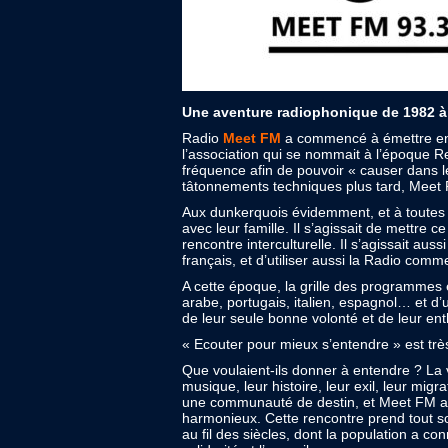
Une aventure radiophonique de 1982 à 
Radio
Meet FM
a commencé à émettre en 1
l’association qui se nommait à l’époque Re
fréquence afin de pouvoir « causer dans 
tâtonnements techniques plus tard, Meet F
Aux dunkerquois évidemment, et à toutes ce
avec leur famille. Il s’agissait de mettre 
rencontre interculturelle. Il s’agissait aus
français, et d’utiliser aussi la Radio comm
A cette époque, la grille des programmes
arabe, portugais, italien, espagnol… et d
de leur seule bonne volonté et de leur en
« Ecouter pour mieux s’entendre » est trè
Que voulaient-ils donner à entendre ? La v
musique, leur histoire, leur exil, leur migr
une communauté de destin, et Meet FM avai
harmonieux. Cette rencontre prend tout son
au fil des siècles, dont la population a con