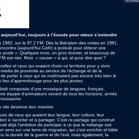
l’Econom
aujourd’hui, toujours à l’écoute pour mieux s’entendre
982, sur le 97.2 FM. Dès la libération des ondes en 1981,
ncontre (aujourd’hui Cefir) a postulé pour obtenir une
le poste ». Quelques mois, un gros dossier, et beaucoup de
M est née. Mais « causer » à qui, et pour dire quoi ?
lles et ceux qui avaient choisi ce territoire pour y vivre
ce média de proximité au service de l’échange et de la
si de parler à ceux qui ne maîtrisaient pas encore très bien le
e lieu d’apprentissage pour les plus jeunes.
 était composée d’une mosaïque de langues, français,
’une équipe d’animateurs venant de tous les horizons, armés
thousiasme.
s vite devenue leur maxime.
oix de ceux qui avaient leur langue, leur culture, leur
ation à raconter et à partager. C’est ce partage qui construit
t déjà l’ambition de participer à ce que le mélange soit
 sens sur une terre de migration, qui s’est enrichie et bâtie
nu la dureté de la guerre et de l’exil, mais également, la