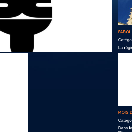
PAROL
Catégo
La régio
MOIS D
Catégo
Dans l