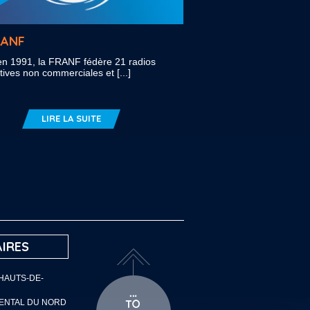
RANF
n 1991, la FRANF fédère 21 radios
tives non commerciales et [...]
LIRE LA SUITE
IRES
 HAUTS-DE-
MENTAL DU NORD