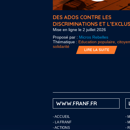
DES ADOS CONTRE LES
DISCRIMINATIONS ET L’EXCLU
Mise en ligne le 2 juillet 2026
Proposé par :
Micros Rebelles
Thématique :
Education populaire, citoye
solidarité
LIRE LA SUITE
WWW.FRANF.FR
-
ACCUEIL
- 
-
LA FRANF
- 
-
ACTIONS
- 