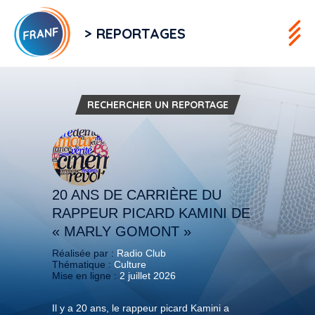
> REPORTAGES
RECHERCHER UN REPORTAGE
20 ANS DE CARRIÈRE DU
RAPPEUR PICARD KAMINI DE
« MARLY GOMONT »
Réalisée par :
Radio Club
Thématique :
Culture
Mise en ligne :
2 juillet 2026
Il y a 20 ans, le rappeur picard Kamini a