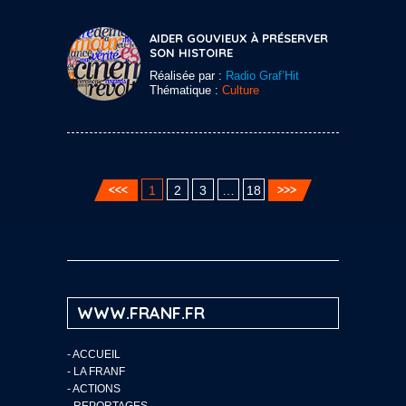
AIDER GOUVIEUX À PRÉSERVER
SON HISTOIRE
Réalisée par :
Radio Graf’Hit
Thématique :
Culture
1
2
3
…
18
WWW.FRANF.FR
-
ACCUEIL
-
LA FRANF
-
ACTIONS
-
REPORTAGES