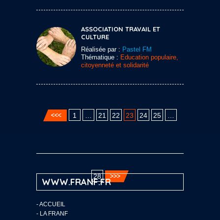
ASSOCIATION TRAVAIL ET
CULTURE
Réalisée par :
Pastel FM
Thématique :
Education populaire,
citoyenneté et solidarité
1
…
21
22
23
24
25
…
28
WWW.FRANF.FR
-
ACCUEIL
-
LA FRANF