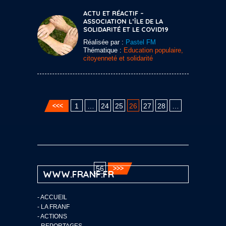
ACTU ET RÉACTIF –
ASSOCIATION L’ÎLE DE LA
SOLIDARITÉ ET LE COVID19
Réalisée par :
Pastel FM
Thématique :
Education populaire,
citoyenneté et solidarité
1
…
24
25
26
27
28
…
56
WWW.FRANF.FR
-
ACCUEIL
-
LA FRANF
-
ACTIONS
-
REPORTAGES