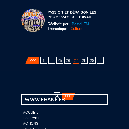
PASSION ET DÉRAISON LES
PROMESSES DU TRAVAIL
Réalisée par :
Pastel FM
Thématique :
Culture
1
…
25
26
27
28
29
…
56
WWW.FRANF.FR
-
ACCUEIL
-
LA FRANF
-
ACTIONS
-
REPORTAGES