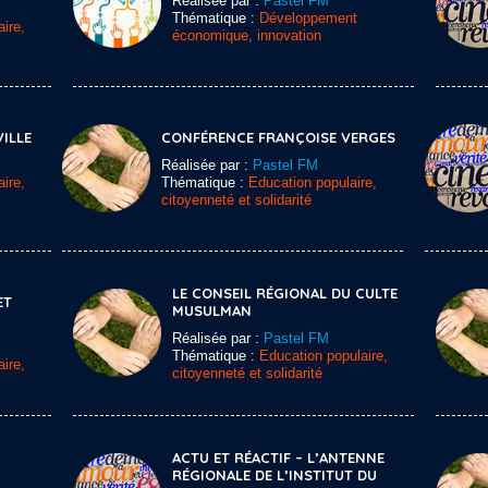
Réalisée par :
Pastel FM
Thématique :
Développement
ire,
économique, innovation
VILLE
CONFÉRENCE FRANÇOISE VERGES
Réalisée par :
Pastel FM
ire,
Thématique :
Education populaire,
citoyenneté et solidarité
LE CONSEIL RÉGIONAL DU CULTE
ET
MUSULMAN
Réalisée par :
Pastel FM
Thématique :
Education populaire,
ire,
citoyenneté et solidarité
ACTU ET RÉACTIF – L’ANTENNE
RÉGIONALE DE L’INSTITUT DU