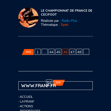
LE CHAMPIONNAT DE FRANCE DE
CECIFOOT
Réalisée par :
Radio Plus
Thématique :
Sport
1
…
44
45
46
47
48
…
54
WWW.FRANF.FR
-
ACCUEIL
-
LA FRANF
-
ACTIONS
-
REPORTAGES