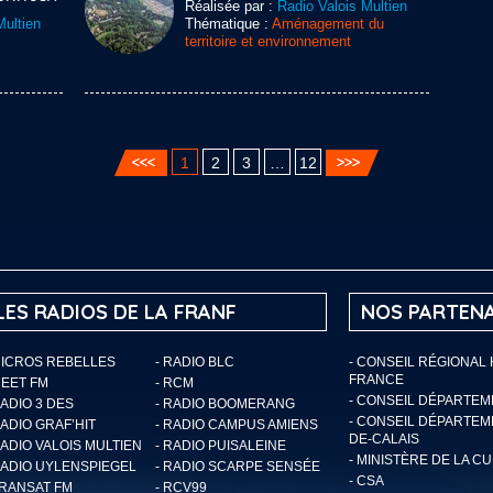
Réalisée par :
Radio Valois Multien
Multien
Thématique :
Aménagement du
territoire et environnement
1
2
3
…
12
LES RADIOS DE LA FRANF
NOS PARTENA
MICROS REBELLES
- RADIO BLC
- CONSEIL RÉGIONAL
FRANCE
MEET FM
- RCM
- CONSEIL DÉPARTE
RADIO 3 DES
- RADIO BOOMERANG
- CONSEIL DÉPARTEM
RADIO GRAF’HIT
- RADIO CAMPUS AMIENS
DE-CALAIS
RADIO VALOIS MULTIEN
- RADIO PUISALEINE
- MINISTÈRE DE LA C
RADIO UYLENSPIEGEL
- RADIO SCARPE SENSÉE
- CSA
TRANSAT FM
- RCV99