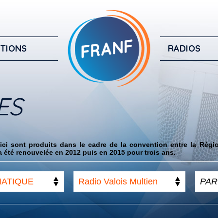
TIONS
RADIOS
ES
ci sont produits dans le cadre de la convention entre la Régi
 été renouvelée en 2012 puis en 2015 pour trois ans.
MATIQUE
Radio Valois Multien