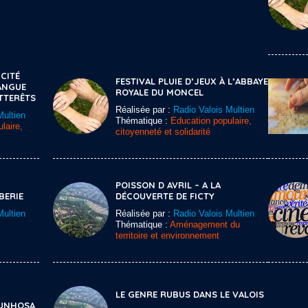
CITÉ
FESTIVAL PLUIE D’JEUX À L’ABBAYE
LANGUE
ROYALE DU MONCEL
TTERÊTS
Réalisée par :
Radio Valois Multien
Multien
Thématique :
Education populaire,
laire,
citoyenneté et solidarité
POISSON D AVRIL – A LA
BERIE
DÉCOUVERTE DE FICTY
Multien
Réalisée par :
Radio Valois Multien
Thématique :
Aménagement du
territoire et environnement
LE GENRE RUBUS DANS LE VALOIS
RUNHOSA