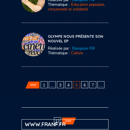
Thématique :
Education populaire,
citoyenneté et solidarité
OLYMPE NOUS PRÉSENTE SON
NOUVEL EP
Réalisée par :
Banquise FM
Thématique :
Culture
1
…
3
4
5
6
7
…
12
WWW.FRANF.FR