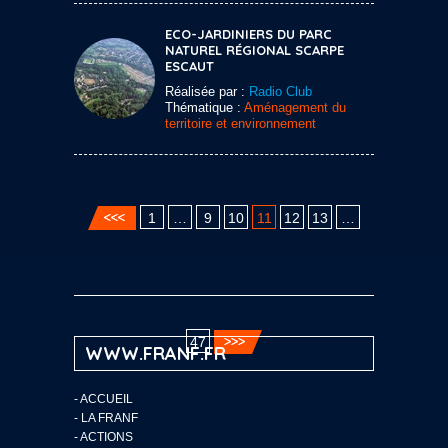
ECO-JARDINIERS DU PARC
NATUREL RÉGIONAL SCARPE
ESCAUT
Réalisée par :
Radio Club
Thématique :
Aménagement du
territoire et environnement
1
…
9
10
11
12
13
…
47
WWW.FRANF.FR
-
ACCUEIL
-
LA FRANF
-
ACTIONS