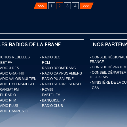
1
2
3
4
LES RADIOS DE LA FRANF
NOS PARTENA
MICROS REBELLES
- RADIO BLC
- CONSEIL RÉGIONAL
FRANCE
MEET FM
- RCM
- CONSEIL DÉPARTE
RADIO 3 DES
- RADIO BOOMERANG
- CONSEIL DÉPARTEM
RADIO GRAF’HIT
- RADIO CAMPUS AMIENS
DE-CALAIS
RADIO VALOIS MULTIEN
- RADIO PUISALEINE
- MINISTÈRE DE LA C
RADIO UYLENSPIEGEL
- RADIO SCARPE SENSÉE
- CSA
TRANSAT FM
- RCV99
RPL RADIO
- PASTEL FM
RADIO PFM
- BANQUISE FM
RADIO PLUS
- RADIO CLUB
RADIO CAMPUS LILLE