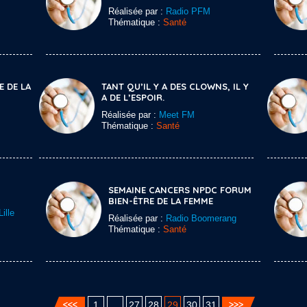
Réalisée par :
Radio PFM
Thématique :
Santé
E DE LA
TANT QU’IL Y A DES CLOWNS, IL Y
A DE L’ESPOIR.
Réalisée par :
Meet FM
Thématique :
Santé
SEMAINE CANCERS NPDC FORUM
BIEN-ÊTRE DE LA FEMME
ille
Réalisée par :
Radio Boomerang
Thématique :
Santé
1
…
27
28
29
30
31