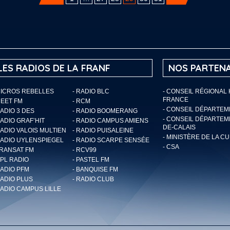
LES RADIOS DE LA FRANF
NOS PARTENA
MICROS REBELLES
- RADIO BLC
- CONSEIL RÉGIONAL
FRANCE
MEET FM
- RCM
- CONSEIL DÉPARTE
RADIO 3 DES
- RADIO BOOMERANG
- CONSEIL DÉPARTEM
RADIO GRAF’HIT
- RADIO CAMPUS AMIENS
DE-CALAIS
RADIO VALOIS MULTIEN
- RADIO PUISALEINE
- MINISTÈRE DE LA C
RADIO UYLENSPIEGEL
- RADIO SCARPE SENSÉE
- CSA
TRANSAT FM
- RCV99
RPL RADIO
- PASTEL FM
RADIO PFM
- BANQUISE FM
RADIO PLUS
- RADIO CLUB
RADIO CAMPUS LILLE