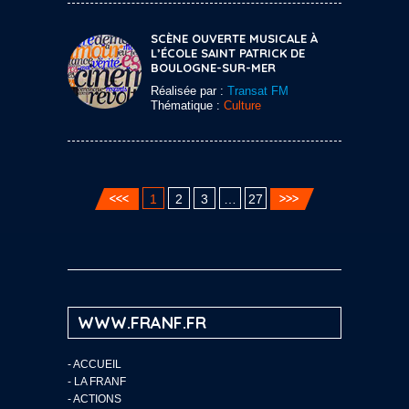
SCÈNE OUVERTE MUSICALE À
L’ÉCOLE SAINT PATRICK DE
BOULOGNE-SUR-MER
Réalisée par :
Transat FM
Thématique :
Culture
1
2
3
…
27
WWW.FRANF.FR
-
ACCUEIL
-
LA FRANF
-
ACTIONS