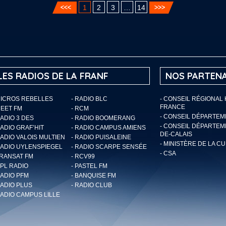
1
2
3
…
14
LES RADIOS DE LA FRANF
NOS PARTENA
MICROS REBELLES
- RADIO BLC
- CONSEIL RÉGIONAL
FRANCE
MEET FM
- RCM
- CONSEIL DÉPARTE
RADIO 3 DES
- RADIO BOOMERANG
- CONSEIL DÉPARTEM
RADIO GRAF’HIT
- RADIO CAMPUS AMIENS
DE-CALAIS
RADIO VALOIS MULTIEN
- RADIO PUISALEINE
- MINISTÈRE DE LA C
RADIO UYLENSPIEGEL
- RADIO SCARPE SENSÉE
- CSA
TRANSAT FM
- RCV99
RPL RADIO
- PASTEL FM
RADIO PFM
- BANQUISE FM
RADIO PLUS
- RADIO CLUB
RADIO CAMPUS LILLE