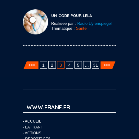
UN CODE POUR LELA
Réalisée par :
Radio Uylenspiegel
Thématique :
Santé
1
2
3
4
5
…
31
WWW.FRANF.FR
-
ACCUEIL
-
LA FRANF
-
ACTIONS
-
REPORTAGES