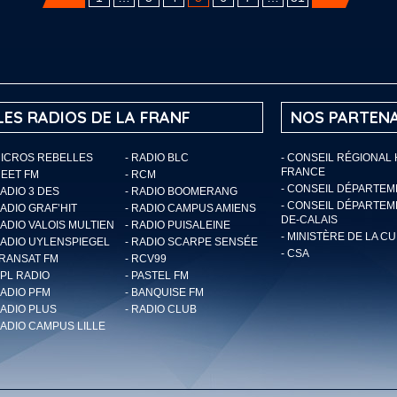
LES RADIOS DE LA FRANF
NOS PARTENA
MICROS REBELLES
- RADIO BLC
- CONSEIL RÉGIONAL
FRANCE
MEET FM
- RCM
- CONSEIL DÉPARTE
RADIO 3 DES
- RADIO BOOMERANG
- CONSEIL DÉPARTEM
RADIO GRAF’HIT
- RADIO CAMPUS AMIENS
DE-CALAIS
RADIO VALOIS MULTIEN
- RADIO PUISALEINE
- MINISTÈRE DE LA C
RADIO UYLENSPIEGEL
- RADIO SCARPE SENSÉE
- CSA
TRANSAT FM
- RCV99
RPL RADIO
- PASTEL FM
RADIO PFM
- BANQUISE FM
RADIO PLUS
- RADIO CLUB
RADIO CAMPUS LILLE