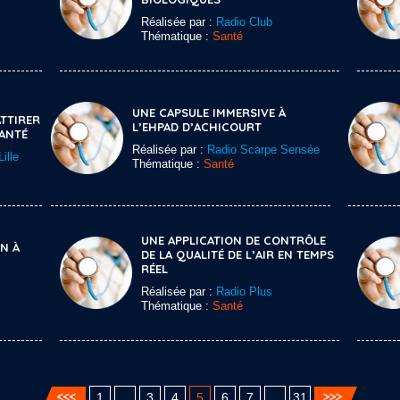
Réalisée par :
Radio Club
Thématique :
Santé
UNE CAPSULE IMMERSIVE À
TTIRER
L’EHPAD D’ACHICOURT
SANTÉ
Réalisée par :
Radio Scarpe Sensée
ille
Thématique :
Santé
UNE APPLICATION DE CONTRÔLE
IN À
DE LA QUALITÉ DE L’AIR EN TEMPS
RÉEL
Réalisée par :
Radio Plus
Thématique :
Santé
1
…
3
4
5
6
7
…
31