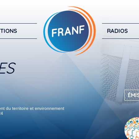
TIONS
RADIOS
ES
ÉMI
 du territoire et environnement
24