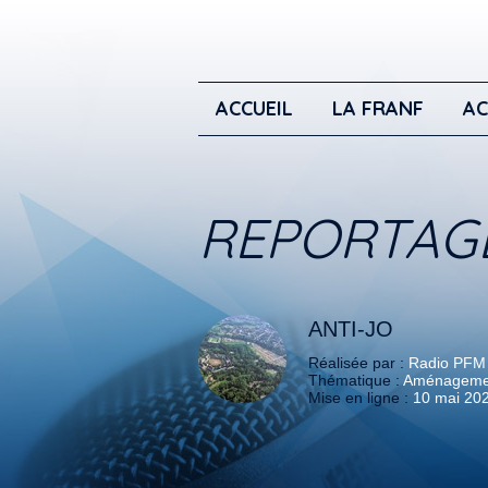
ACCUEIL
LA FRANF
AC
REPORTAG
ANTI-JO
Réalisée par :
Radio PFM
Thématique :
Aménagement
Mise en ligne :
10 mai 20