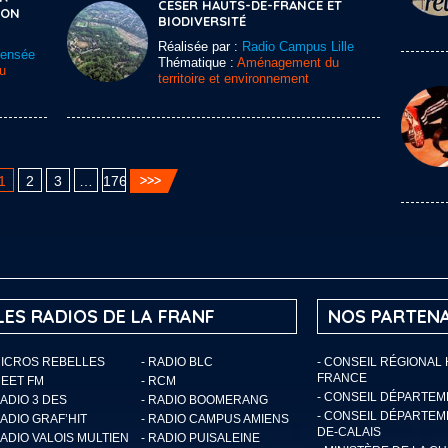
CESER HAUTS-DE-FRANCE ET
ION
BIODIVERSITÉ
Réalisée par :
Radio Campus Lille
Sensée
Thématique :
Aménagement du
u
territoire et environnement
1
2
3
…
176
LES RADIOS DE LA FRANF
NOS PARTENA
MICROS REBELLES
- RADIO BLC
- CONSEIL RÉGIONAL
FRANCE
MEET FM
- RCM
- CONSEIL DÉPARTE
RADIO 3 DES
- RADIO BOOMERANG
- CONSEIL DÉPARTEM
RADIO GRAF’HIT
- RADIO CAMPUS AMIENS
DE-CALAIS
RADIO VALOIS MULTIEN
- RADIO PUISALEINE