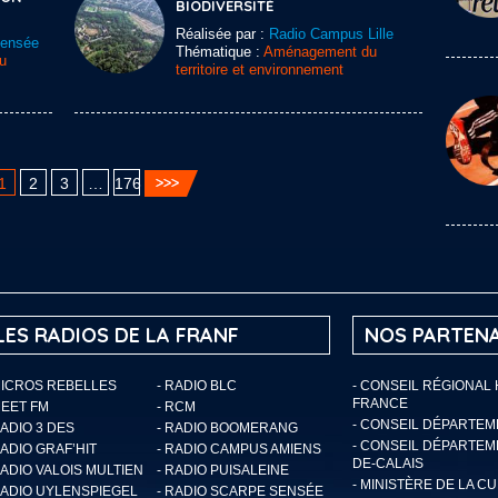
BIODIVERSITÉ
Réalisée par :
Radio Campus Lille
Sensée
Thématique :
Aménagement du
u
territoire et environnement
1
2
3
…
176
LES RADIOS DE LA FRANF
NOS PARTENA
MICROS REBELLES
- RADIO BLC
- CONSEIL RÉGIONAL
FRANCE
MEET FM
- RCM
- CONSEIL DÉPARTE
RADIO 3 DES
- RADIO BOOMERANG
- CONSEIL DÉPARTEM
RADIO GRAF’HIT
- RADIO CAMPUS AMIENS
DE-CALAIS
RADIO VALOIS MULTIEN
- RADIO PUISALEINE
- MINISTÈRE DE LA C
RADIO UYLENSPIEGEL
- RADIO SCARPE SENSÉE