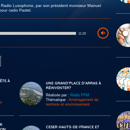
le Radio Lusophone, par son président monsieur Manuel
pour radio Pastel.
11:20
TE À
UNE GRAND’PLACE D’ARRAS À
RÉINVENTER?
Réalisée par :
Radio PFM
Thématique :
Aménagement du
u
territoire et environnement
ER
CESER HAUTS-DE-FRANCE ET
ION