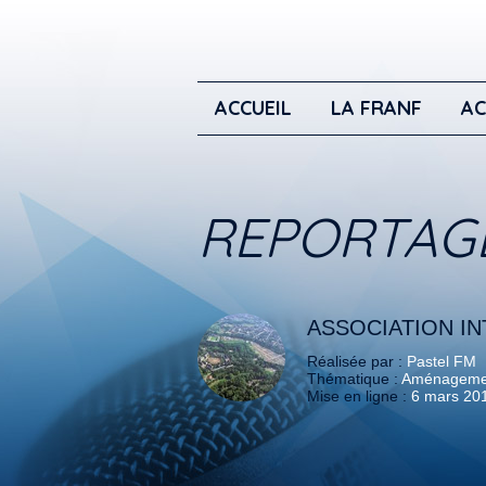
ACCUEIL
LA FRANF
AC
REPORTAG
ASSOCIATION I
Réalisée par :
Pastel FM
Thématique :
Aménagement
Mise en ligne :
6 mars 20