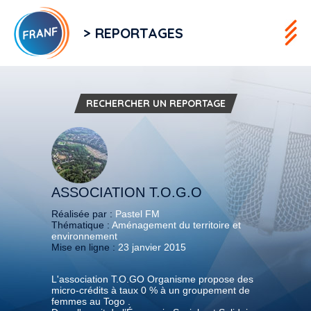
> REPORTAGES
RECHERCHER UN REPORTAGE
ASSOCIATION T.O.G.O
Réalisée par :
Pastel FM
Thématique :
Aménagement du territoire et
environnement
Mise en ligne :
23 janvier 2015
L'association T.O.GO Organisme propose des
micro-crédits à taux 0 % à un groupement de
femmes au Togo .