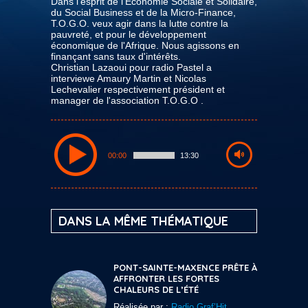
Dans l'esprit de l’Économie Sociale et Solidaire,
du Social Business et de la Micro-Finance,
T.O.G.O. veux agir dans la lutte contre la
pauvreté, et pour le développement
économique de l'Afrique. Nous agissons en
finançant sans taux d'intérêts.
Christian Lazaoui pour radio Pastel a
interviewe Amaury Martin et Nicolas
Lechevalier respectivement président et
manager de l'association T.O.G.O .
00:00
13:30
DANS LA MÊME THÉMATIQUE
PONT-SAINTE-MAXENCE PRÊTE À
AFFRONTER LES FORTES
CHALEURS DE L’ÉTÉ
Réalisée par :
Radio Graf’Hit