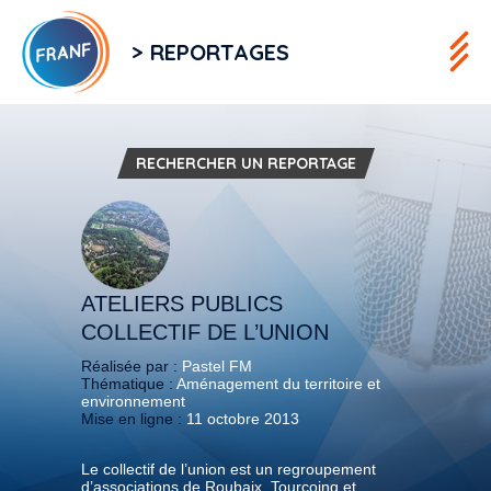
> REPORTAGES
RECHERCHER UN REPORTAGE
ATELIERS PUBLICS
COLLECTIF DE L’UNION
Réalisée par :
Pastel FM
Thématique :
Aménagement du territoire et
environnement
Mise en ligne :
11 octobre 2013
Le collectif de l’union est un regroupement
d’associations de Roubaix, Tourcoing et