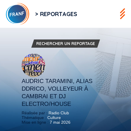
> REPORTAGES
RECHERCHER UN REPORTAGE
AUDRIC TARAMINI, ALIAS
DDRICO, VOLLEYEUR À
CAMBRAI ET DJ
ELECTRO/HOUSE
Réalisée par :
Radio Club
Thématique :
Culture
Mise en ligne :
7 mai 2026