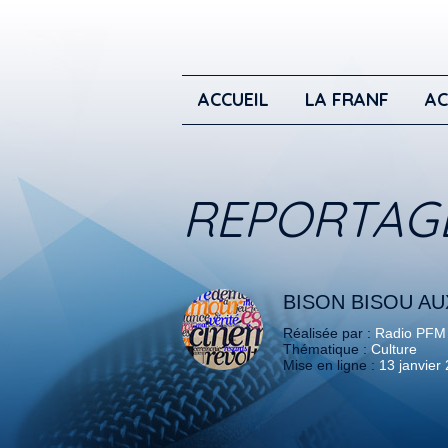
ACCUEIL
LA FRANF
AC
REPORTAG
BISON BISOU A
Réalisée par :
Radio PFM
Thématique :
Culture
Mise en ligne :
13 janvier