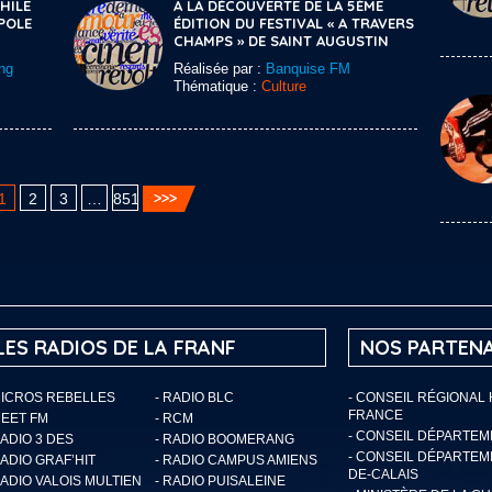
HILE
A LA DÉCOUVERTE DE LA 5ÈME
POLE
ÉDITION DU FESTIVAL « A TRAVERS
CHAMPS » DE SAINT AUGUSTIN
ng
Réalisée par :
Banquise FM
Thématique :
Culture
1
2
3
…
851
LES RADIOS DE LA FRANF
NOS PARTENA
MICROS REBELLES
- RADIO BLC
- CONSEIL RÉGIONAL
FRANCE
MEET FM
- RCM
- CONSEIL DÉPARTE
RADIO 3 DES
- RADIO BOOMERANG
- CONSEIL DÉPARTEM
RADIO GRAF’HIT
- RADIO CAMPUS AMIENS
DE-CALAIS
RADIO VALOIS MULTIEN
- RADIO PUISALEINE