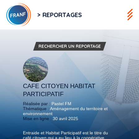
> REPORTAGES
RECHERCHER UN REPORTAGE
CAFE CITOYEN HABITAT
PARTICIPATIF
Réalisée par :
Pastel FM
Thématique :
Aménagement du territoire et
environnement
Mise en ligne :
30 avril 2025
Entraide et Habitat Participatif est le titre du
café citoyen qui a eu lieu à la coopérative