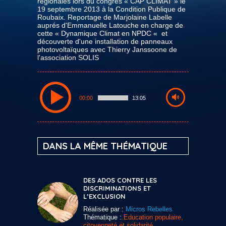
régionales lors du congrés « CAP CLIMAT » le
19 septembre 2013 à la Condition Publique de
Roubaix. Reportage de Marjolaine Labelle
auprés d'Emmanuelle Latouche en charge de
cette « Dynamique Climat en NPDC « et
découverte d'une installation de panneaux
photovoltaïques avec Thierry Janssoone de
l'association SOLIS
00:00
13:05
DANS LA MÊME THÉMATIQUE
DES ADOS CONTRE LES
DISCRIMINATIONS ET
L’EXCLUSION
Réalisée par :
Micros Rebelles
Thématique :
Education populaire,
citoyenneté et solidarité