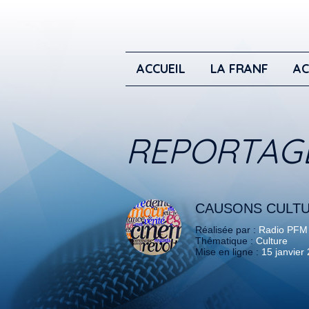
ACCUEIL
LA FRANF
AC
REPORTAG
CAUSONS CULTU
Réalisée par :
Radio PFM
Thématique :
Culture
Mise en ligne :
15 janvier