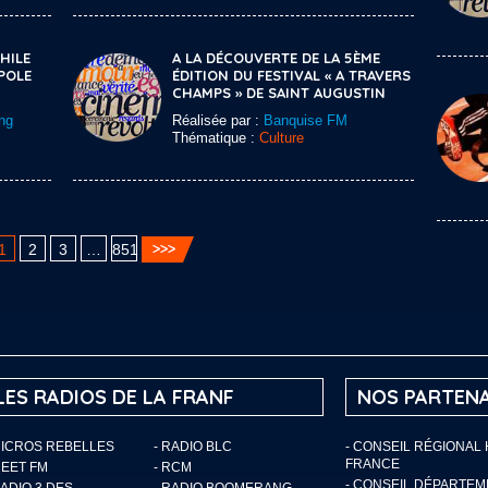
HILE
A LA DÉCOUVERTE DE LA 5ÈME
POLE
ÉDITION DU FESTIVAL « A TRAVERS
CHAMPS » DE SAINT AUGUSTIN
ng
Réalisée par :
Banquise FM
Thématique :
Culture
1
2
3
…
851
LES RADIOS DE LA FRANF
NOS PARTENA
MICROS REBELLES
- RADIO BLC
- CONSEIL RÉGIONAL
FRANCE
MEET FM
- RCM
- CONSEIL DÉPARTE