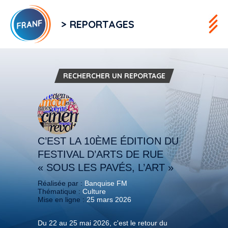
> REPORTAGES
RECHERCHER UN REPORTAGE
C’EST LA 10ÈME ÉDITION DU
FESTIVAL D’ARTS DE RUE
« SOUS LES PAVÉS, L’ART »
Réalisée par :
Banquise FM
Thématique :
Culture
Mise en ligne :
25 mars 2026
Du 22 au 25 mai 2026, c'est le retour du