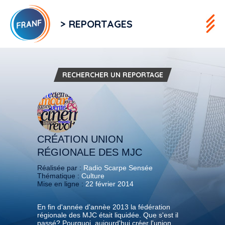
> REPORTAGES
RECHERCHER UN REPORTAGE
CRÉATION UNION
RÉGIONALE DES MJC
Réalisée par :
Radio Scarpe Sensée
Thématique :
Culture
Mise en ligne :
22 février 2014
En fin d'année d'annèe 2013 la fédération
régionale des MJC était liquidée. Que s'est il
passé? Pourquoi, aujourd'hui créer l'union