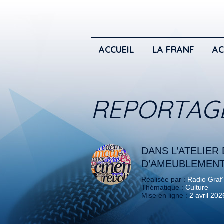
ACCUEIL
LA FRANF
AC
REPORTAG
DANS L’ATELIER 
D’AMEUBLEMEN
Réalisée par :
Radio Graf’
Thématique :
Culture
Mise en ligne :
2 avril 202