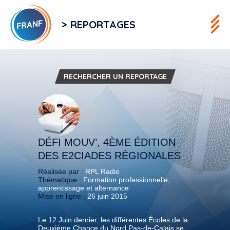
> REPORTAGES
RECHERCHER UN REPORTAGE
DÉFI MOUV’, 4ÈME ÉDITION
DES E2CIADES RÉGIONALES
Réalisée par :
RPL Radio
Thématique :
Formation professionnelle,
apprentissage et alternance
Mise en ligne :
26 juin 2015
Le 12 Juin dernier, les différentes Écoles de la
Deuxième Chance du Nord Pas-de-Calais se