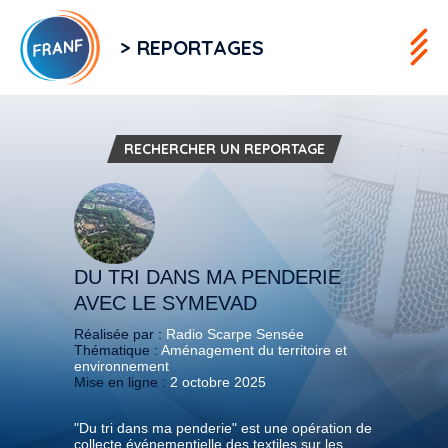
> REPORTAGES
RECHERCHER UN REPORTAGE
DU TRI DANS MA PENDERIE
AVEC LE SYMEVAD
Réalisée par :
Radio Scarpe Sensée
Thématique :
Aménagement du territoire et
environnement
Mise en ligne :
2 octobre 2025
"Du tri dans ma penderie" est une opération de
collecte événementielle des textiles sur les