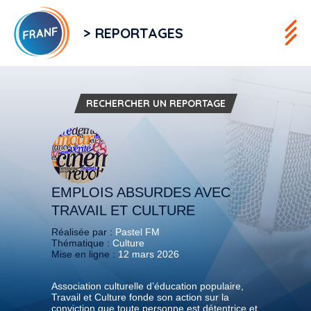
> REPORTAGES
RECHERCHER UN REPORTAGE
EMPLOIS ABSURDES AVEC
TRAVAIL ET CULTURE
Réalisée par :
Pastel FM
Thématique :
Culture
Mise en ligne :
12 mars 2026
Association culturelle d’éducation populaire,
Travail et Culture fonde son action sur la
conviction que toute personne est détentrice et