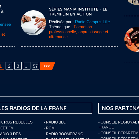
E
SÉRIES MANIA INSTITUTE – LE
 À
TREMPLIN EN ACTION
Réalisée par :
Radio Campus Lille
Sensée
Thématique :
Formation
professionnelle, apprentissage et
 et
alternance
1
2
3
…
57
LES RADIOS DE LA FRANF
NOS PARTENA
MICROS REBELLES
- RADIO BLC
- CONSEIL RÉGIONAL
FRANCE
MEET FM
- RCM
- CONSEIL DÉPARTE
RADIO 3 DES
- RADIO BOOMERANG