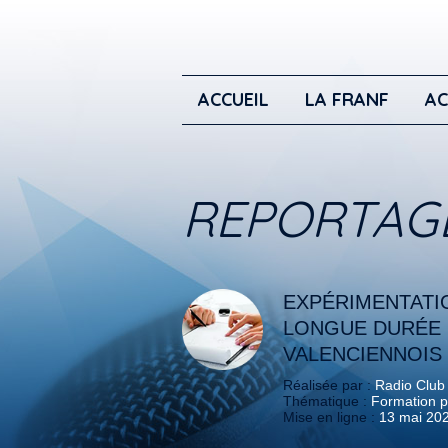
ACCUEIL
LA FRANF
AC
REPORTAG
EXPÉRIMENTATI
LONGUE DURÉE 
VALENCIENNOIS
Réalisée par :
Radio Club
Thématique :
Formation p
Mise en ligne :
13 mai 20