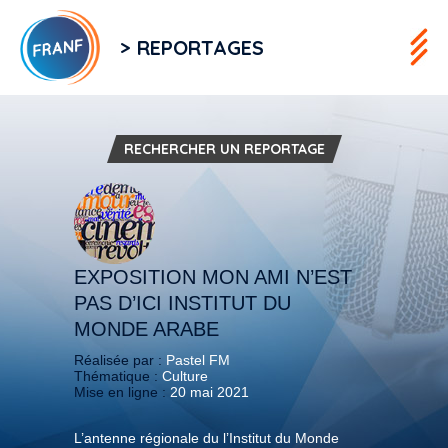
> REPORTAGES
RECHERCHER UN REPORTAGE
EXPOSITION MON AMI N’EST
PAS D’ICI INSTITUT DU
MONDE ARABE
Réalisée par :
Pastel FM
Thématique :
Culture
Mise en ligne :
20 mai 2021
L’antenne régionale du l’Institut du Monde