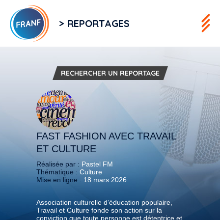
> REPORTAGES
RECHERCHER UN REPORTAGE
FAST FASHION AVEC TRAVAIL
ET CULTURE
Réalisée par :
Pastel FM
Thématique :
Culture
Mise en ligne :
18 mars 2026
Association culturelle d’éducation populaire,
Travail et Culture fonde son action sur la
conviction que toute personne est détentrice et